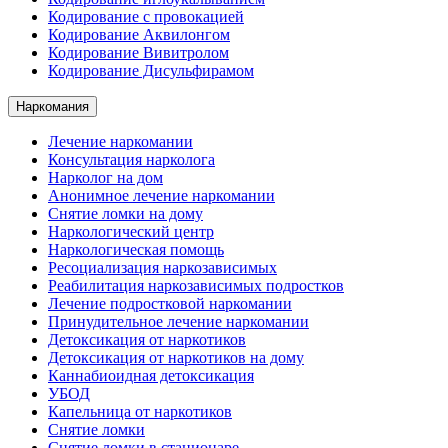
Кодирование с провокацией
Кодирование Аквилонгом
Кодирование Вивитролом
Кодирование Дисульфирамом
Наркомания
Лечение наркомании
Консультация нарколога
Нарколог на дом
Анонимное лечение наркомании
Снятие ломки на дому
Наркологический центр
Наркологическая помощь
Ресоциализация наркозависимых
Реабилитация наркозависимых подростков
Лечение подростковой наркомании
Принудительное лечение наркомании
Детоксикация от наркотиков
Детоксикация от наркотиков на дому
Каннабиоидная детоксикация
УБОД
Капельница от наркотиков
Снятие ломки
Снятие ломки в стационаре