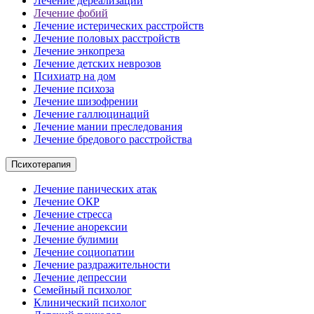
Лечение дереализации
Лечение фобий
Лечение истерических расстройств
Лечение половых расстройств
Лечение энкопреза
Лечение детских неврозов
Психиатр на дом
Лечение психоза
Лечение шизофрении
Лечение галлюцинаций
Лечение мании преследования
Лечение бредового расстройства
Психотерапия
Лечение панических атак
Лечение ОКР
Лечение стресса
Лечение анорексии
Лечение булимии
Лечение социопатии
Лечение раздражительности
Лечение депрессии
Семейный психолог
Клинический психолог