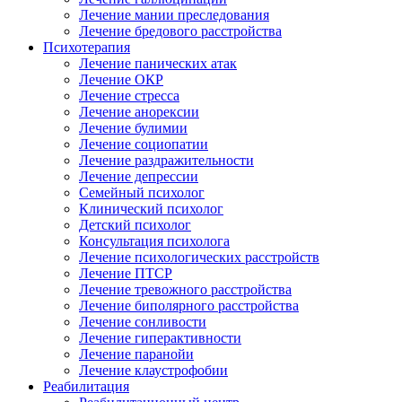
Лечение мании преследования
Лечение бредового расстройства
Психотерапия
Лечение панических атак
Лечение ОКР
Лечение стресса
Лечение анорексии
Лечение булимии
Лечение социопатии
Лечение раздражительности
Лечение депрессии
Семейный психолог
Клинический психолог
Детский психолог
Консультация психолога
Лечение психологических расстройств
Лечение ПТСР
Лечение тревожного расстройства
Лечение биполярного расстройства
Лечение сонливости
Лечение гиперактивности
Лечение паранойи
Лечение клаустрофобии
Реабилитация