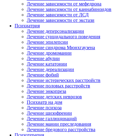
Лечение зависимости от мефедрона
Лечение зависимости от каннабиноидов
Лечение зависимости от ЛСД
Лечение зависимости от экстази
Психиатрия
Лечение деперсонализации
Лечение суицидального поведения
Лечение эпилепсии
Лечение синдрома Мюнхгаузена
Лечение дромомании
Лечение абулии
Лечение кататонии
Лечение дереализации
Лечение фобий
Лечение истерических расстройств
Лечение половых расстройств
Лечение энкопреза
Лечение детских неврозов
Психиатр на дом
Лечение психоза
Лечение шизофрении
Лечение галлюцинаций
Лечение мании преследования
Лечение бредового расстройства
Психотерапия