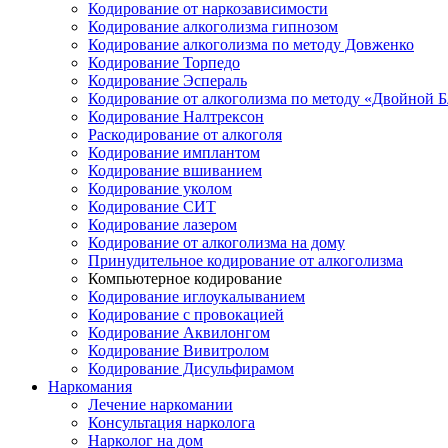
Кодирование от наркозависимости
Кодирование алкоголизма гипнозом
Кодирование алкоголизма по методу Довженко
Кодирование Торпедо
Кодирование Эспераль
Кодирование от алкоголизма по методу «Двойной 
Кодирование Налтрексон
Раскодирование от алкоголя
Кодирование имплантом
Кодирование вшиванием
Кодирование уколом
Кодирование СИТ
Кодирование лазером
Кодирование от алкоголизма на дому
Принудительное кодирование от алкоголизма
Компьютерное кодирование
Кодирование иглоукалыванием
Кодирование с провокацией
Кодирование Аквилонгом
Кодирование Вивитролом
Кодирование Дисульфирамом
Наркомания
Лечение наркомании
Консультация нарколога
Нарколог на дом