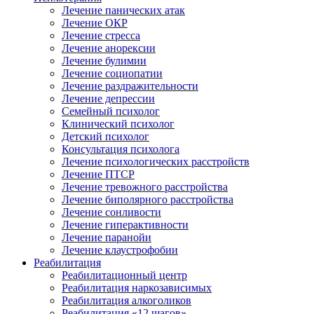
Лечение панических атак
Лечение ОКР
Лечение стресса
Лечение анорексии
Лечение булимии
Лечение социопатии
Лечение раздражительности
Лечение депрессии
Семейный психолог
Клинический психолог
Детский психолог
Консультация психолога
Лечение психологических расстройств
Лечение ПТСР
Лечение тревожного расстройства
Лечение биполярного расстройства
Лечение сонливости
Лечение гиперактивности
Лечение паранойи
Лечение клаустрофобии
Реабилитация
Реабилитационный центр
Реабилитация наркозависимых
Реабилитация алкоголиков
Реабилитация «12 шагов»