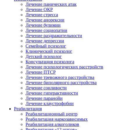
Лечение панических атак
Лечение ОКР
Лечение стресса
Лечение анорексии
Лечение булимии
Лечение социопатии
Лечение раздражительности
Лечение депрессии
Семейный психолог
Клинический психолог
Детский психолог
Консультация психолога
Лечение психологических расстройств
Лечение ПТСР
Лечение тревожного расстройства
Лечение биполярного расстройства
Лечение сонливости
Лечение гиперактивности
Лечение паранойи
Лечение клаустрофобии
Реабилитация
Реабилитационный центр
Реабилитация наркозависимых
Реабилитация алкоголиков
Реабилитация «12 шагов»