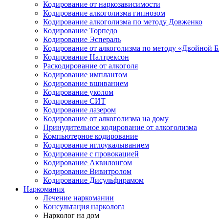
Кодирование от наркозависимости
Кодирование алкоголизма гипнозом
Кодирование алкоголизма по методу Довженко
Кодирование Торпедо
Кодирование Эспераль
Кодирование от алкоголизма по методу «Двойной 
Кодирование Налтрексон
Раскодирование от алкоголя
Кодирование имплантом
Кодирование вшиванием
Кодирование уколом
Кодирование СИТ
Кодирование лазером
Кодирование от алкоголизма на дому
Принудительное кодирование от алкоголизма
Компьютерное кодирование
Кодирование иглоукалыванием
Кодирование с провокацией
Кодирование Аквилонгом
Кодирование Вивитролом
Кодирование Дисульфирамом
Наркомания
Лечение наркомании
Консультация нарколога
Нарколог на дом