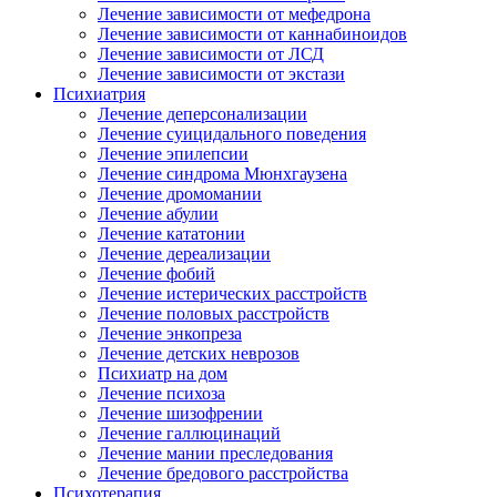
Лечение зависимости от мефедрона
Лечение зависимости от каннабиноидов
Лечение зависимости от ЛСД
Лечение зависимости от экстази
Психиатрия
Лечение деперсонализации
Лечение суицидального поведения
Лечение эпилепсии
Лечение синдрома Мюнхгаузена
Лечение дромомании
Лечение абулии
Лечение кататонии
Лечение дереализации
Лечение фобий
Лечение истерических расстройств
Лечение половых расстройств
Лечение энкопреза
Лечение детских неврозов
Психиатр на дом
Лечение психоза
Лечение шизофрении
Лечение галлюцинаций
Лечение мании преследования
Лечение бредового расстройства
Психотерапия